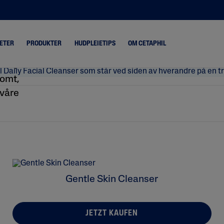
ETER
PRODUKTER
HUDPLEIETIPS
OM CETAPHIL
uss,
somt,
 våre
rr Hud
Tørr Hud
øende & Irritert Hud
Kombinasjon
t & Blank Hud
Normal Hud
Fet Hud
Gentle Skin Cleanser
JETZT KAUFEN