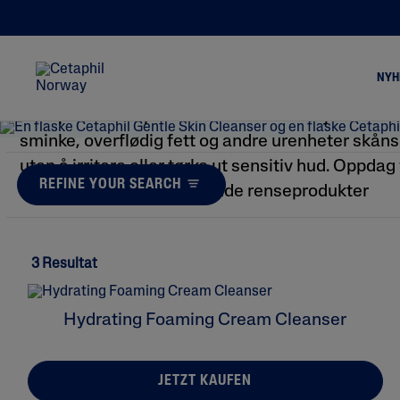
RENS ANSIKT
NYH
Cetaphils renseprodukter for ansiktet fjerner sm
sminke, overflødig fett og andre urenheter skån
uten å irritere eller tørke ut sensitiv hud. Oppdag
Alle Produkter
Tø
REFINE YOUR SEARCH
kremede og lett skummende renseprodukter
Alle Rens
Kl
Rens Ansikt
Fe
Rens Kropp
3 Resultat
Alle Fuktighetsgivande
Fuktighetsgivende Ansikt
Hydrating Foaming Cream Cleanser
Fuktighetsgivende Kropp
JETZT KAUFEN