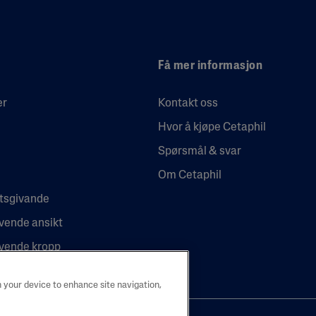
Få mer informasjon
er
Kontakt oss
Hvor å kjøpe Cetaphil
Spørsmål & svar
Om Cetaphil
etsgivande
vende ansikt
ivende kropp
n your device to enhance site navigation,