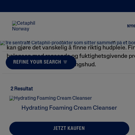
Blandingshud
NYH
Blandingshud er tørr på enkelte steder og fet på
kan gjøre det vanskelig å finne riktig hudpleie. Fi
balansen med rensende og fuktighetsgivende pr
Alle Produkter
Tø
REFINE YOUR SEARCH
utviklet spesielt for blandingshud.
Alle Rens
Kl
Rens Ansikt
Fe
Rens Kropp
2 Resultat
Alle Fuktighetsgivande
Fuktighetsgivende Ansikt
Hydrating Foaming Cream Cleanser
Fuktighetsgivende Kropp
JETZT KAUFEN