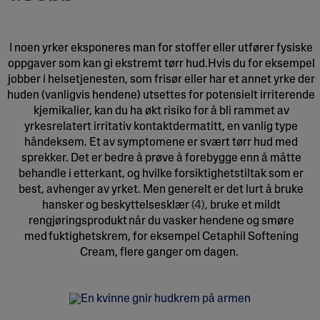
I noen yrker eksponeres man for stoffer eller utfører fysiske
oppgaver som kan gi ekstremt tørr hud.Hvis du for eksempel
jobber i helsetjenesten, som frisør eller har et annet yrke der
huden (vanligvis hendene) utsettes for potensielt irriterende
kjemikalier, kan du ha økt risiko for å bli rammet av
yrkesrelatert irritativ kontaktdermatitt, en vanlig type
håndeksem. Et av symptomene er svært tørr hud med
sprekker. Det er bedre å prøve å forebygge enn å måtte
behandle i etterkant, og hvilke forsiktighetstiltak som er
best, avhenger av yrket. Men generelt er det lurt å bruke
hansker og beskyttelsesklær
(4),
bruke et
mildt
rengjøringsprodukt
når du vasker hendene og smøre
med
fuktighetskrem
, for eksempel Cetaphil Softening
Cream, flere ganger om dagen.