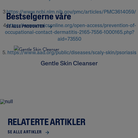
3
https://www.ncbi.nlm.nih.gov/pmc/articles/PMC3614059/
Bestselgerne våre
4
https://www.omicsonline.org/open-access/prevention-of-
SE ALLE PRODUKTER
occupational-contact-dermatitis-2165-7556-1000165.php?
aid=73550
5.
https://www.aad.org/public/diseases/scaly-skin/psoriasis
Gentle Skin Cleanser
RELATERTE ARTIKLER
SE ALLE ARTIKLER