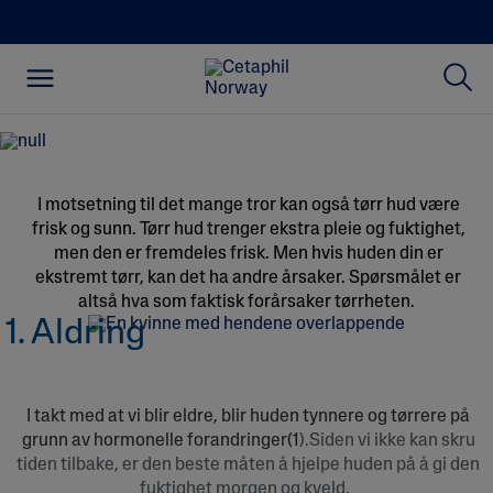
vanlige årsaker til tørr
hud
I motsetning til det mange tror kan også tørr hud være
frisk og sunn.
Tørr hud
trenger ekstra pleie og fuktighet,
men den er fremdeles frisk. Men hvis huden din er
ekstremt tørr, kan det ha andre årsaker. Spørsmålet er
altså hva som faktisk forårsaker tørrheten.
1. Aldring
I takt med at vi blir eldre, blir huden tynnere og tørrere på
grunn av hormonelle forandringer(1
).Siden vi ikke kan skru
tiden tilbake, er den beste måten å hjelpe huden på å gi den
fuktighet morgen og kveld.